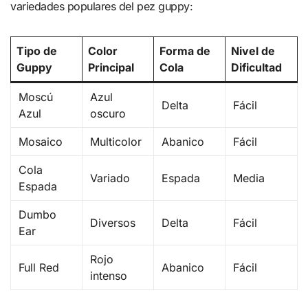
variedades populares del pez guppy:
Tipo de
Color
Forma de
Nivel de
Guppy
Principal
Cola
Dificultad
Moscú
Azul
Delta
Fácil
Azul
oscuro
Mosaico
Multicolor
Abanico
Fácil
Cola
Variado
Espada
Media
Espada
Dumbo
Diversos
Delta
Fácil
Ear
Rojo
Full Red
Abanico
Fácil
intenso